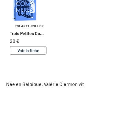
POLAR/THRILLER
Trois Petites Commères
20 €
Voir la fiche
BIORGRAPHIE COMPLÊTE
Née en Belgique, Valérie Clermon vit
dans le Namurois avec son mari et leurs
deux enfants. Chirurgien-dentiste
formé aux techniques d’hypnose, elle se
passionne depuis toujours pour la
littérature et, depuis quelques années,
pour l’écriture.