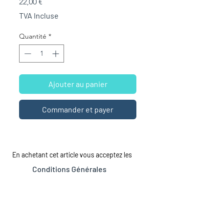
Prix
22,00 €
TVA Incluse
Quantité
*
Ajouter au panier
Commander et payer
En achetant cet article vous acceptez les
Conditions Générales
LA MAISON
LE CATALOGUE
Tous les romans
À propos