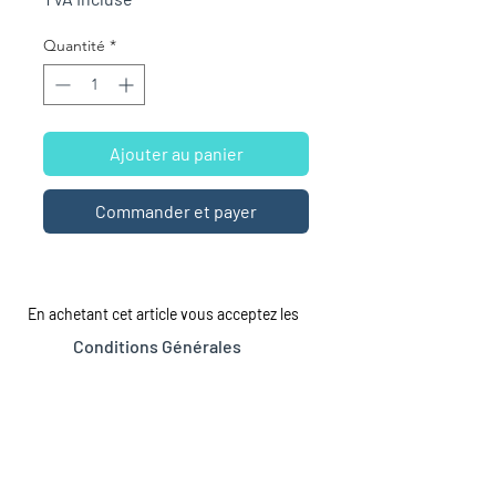
Quantité
*
Ajouter au panier
Commander et payer
En achetant cet article vous acceptez les
Conditions Générales
LA MAISON
LE CATALOGUE
Tous les romans
À propos
À Sexe Égal
Dépôt de manuscrits