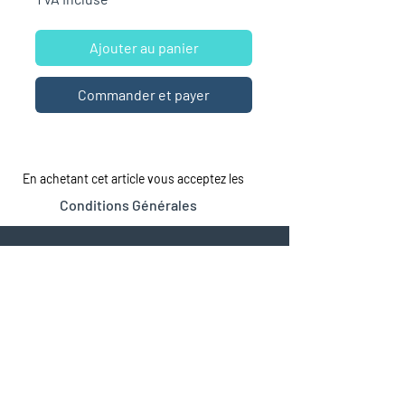
Ajouter au panier
Commander et payer
En achetant cet article vous acceptez les
Conditions Générales
LA MAISON
LE CATALOGUE
Tous les romans
À propos
À Sexe Égal
Dépôt de manuscrits
Espace professionnels
Jeunesse
© 2026 by Beta Publisher
Maison d'édition (à compte