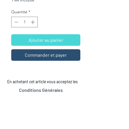
Quantité
*
Ajouter au panier
Commander et payer
En achetant cet article vous acceptez les
Conditions Générales
LA MAISON
LE CATALOGUE
Tous les romans
À propos
À Sexe Égal
Dépôt de manuscrits