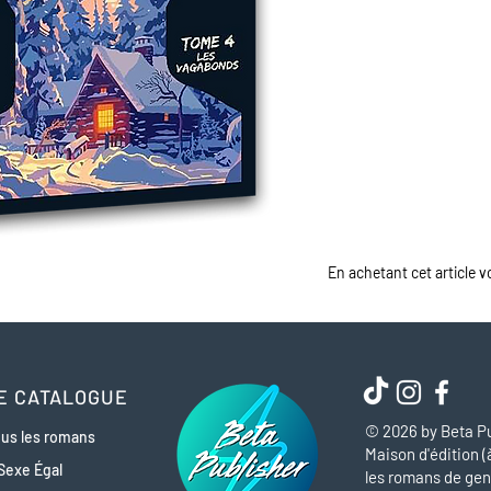
En achetant cet article 
E CATALOGUE
© 2026 by Beta Pu
us les romans
Maison d'édition (
Sexe Égal
les romans de gen