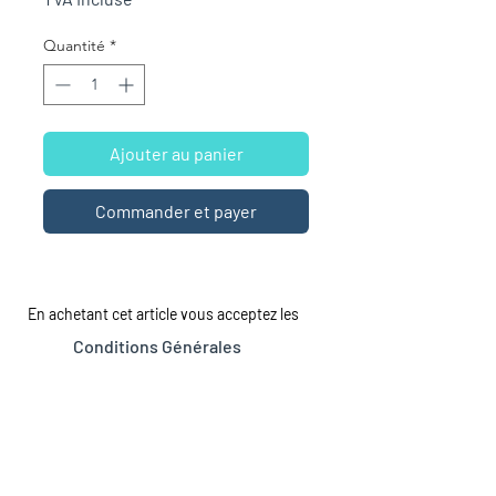
Quantité
*
Ajouter au panier
Commander et payer
En achetant cet article vous acceptez les
Conditions Générales
LA MAISON
LE CATALOGUE
Tous les romans
À propos
À Sexe Égal
Dépôt de manuscrits