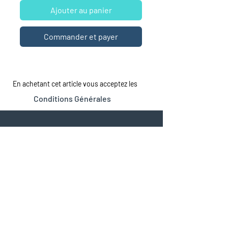
Ajouter au panier
Commander et payer
En achetant cet article vous acceptez les
Conditions Générales
LA MAISON
LE CATALOGUE
Tous les romans
À propos
À Sexe Égal
Dépôt de manuscrits
Espace professionnels
Jeunesse
© 2026 by Beta Publisher
Maison d'édition (à compte
d'éditeur) spécialisée dans les
romans de genres.