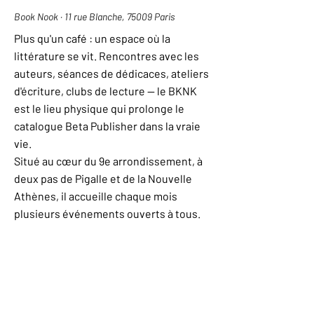
Book Nook · 11 rue Blanche, 75009 Paris
Autrice, éditrice et entrepreneuse,
Plus qu'un café : un espace où la
Camille de Decker a fondé Beta
littérature se vit. Rencontres avec les
Publisher avec l'idée que l'édition
auteurs, séances de dédicaces, ateliers
indépendante peut être à la fois
d'écriture, clubs de lecture — le BKNK
engagée, moderne et viable. Elle
est le lieu physique qui prolonge le
publie elle-même dans la collection
catalogue Beta Publisher dans la vraie
À Sexe Égal et incarne la ligne
vie.
éditoriale au quotidien.
Situé au cœur du 9e arrondissement, à
Son parcours — au croisement du
deux pas de Pigalle et de la Nouvelle
féminisme, de l'innovation et de la
Athènes, il accueille chaque mois
littérature — a été mis en lumière par
plusieurs événements ouverts à tous.
Marie Claire dans un portrait
consacré aux femmes qui
transforment l'édition française.
NOTRE LIGNE