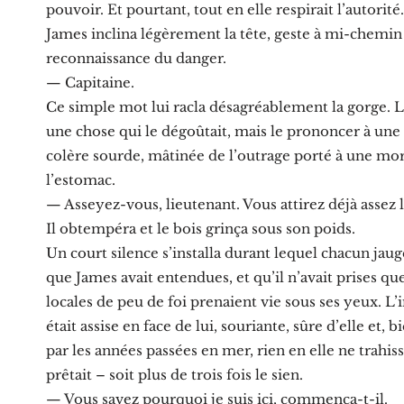
pouvoir. Et pourtant, tout en elle respirait l’autorité.
James inclina légèrement la tête, geste à mi-chemin e
reconnaissance du danger.
— Capitaine.
Ce simple mot lui racla désagréablement la gorge. L
une chose qui le dégoûtait, mais le prononcer à un
colère sourde, mâtinée de l’outrage porté à une mor
l’estomac.
— Asseyez-vous, lieutenant. Vous attirez déjà assez 
Il obtempéra et le bois grinça sous son poids.
Un court silence s’installa durant lequel chacun jaug
que James avait entendues, et qu’il n’avait prises 
locales de peu de foi prenaient vie sous ses yeux. 
était assise en face de lui, souriante, sûre d’elle et,
par les années passées en mer, rien en elle ne trahiss
prêtait – soit plus de trois fois le sien.
— Vous savez pourquoi je suis ici, commença-t-il.