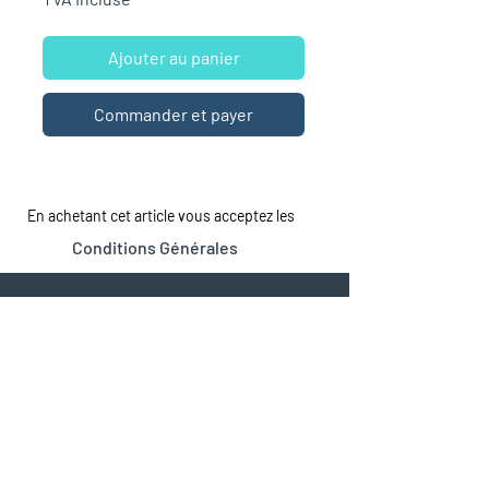
Ajouter au panier
Commander et payer
En achetant cet article vous acceptez les
Conditions Générales
LA MAISON
LE CATALOGUE
Tous les romans
À propos
À Sexe Égal
Dépôt de manuscrits
Espace professionnels
Jeunesse
© 2026 by Beta Publisher
Maison d'édition (à compte