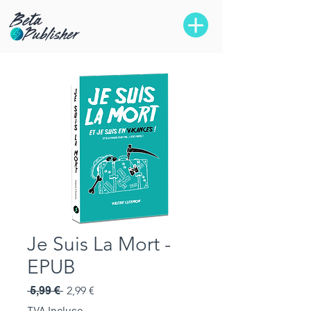
Je Suis La Mort -
EPUB
Prix
Prix
 5,99 € 
2,99 €
original
promotionnel
TVA Incluse