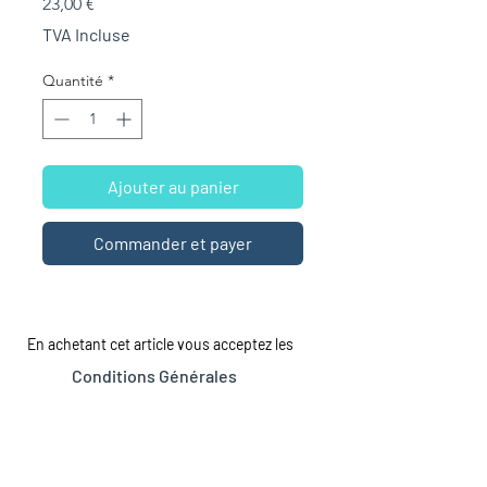
Prix
23,00 €
TVA Incluse
Quantité
*
Ajouter au panier
Commander et payer
En achetant cet article vous acceptez les
Conditions Générales
LA MAISON
LE CATALOGUE
Tous les romans
À propos