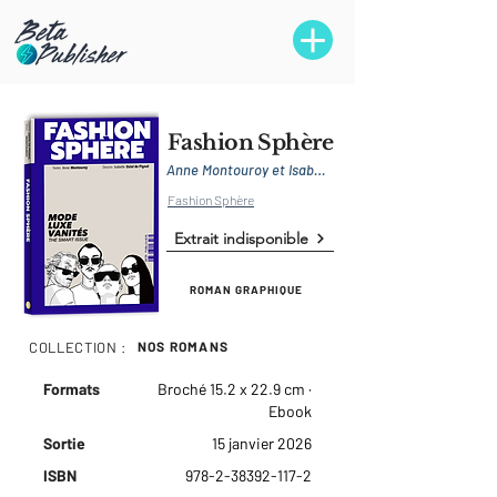
Fashion Sphère
Anne Montouroy et Isabelle Oziol de Pignol
Fashion Sphère
Extrait indisponible
ROMAN GRAPHIQUE
COLLECTION :
NOS ROMANS
Formats
Broché 15.2 x 22.9 cm ·
Ebook
Sortie
15 janvier 2026
ISBN
978-2-38392-117-2