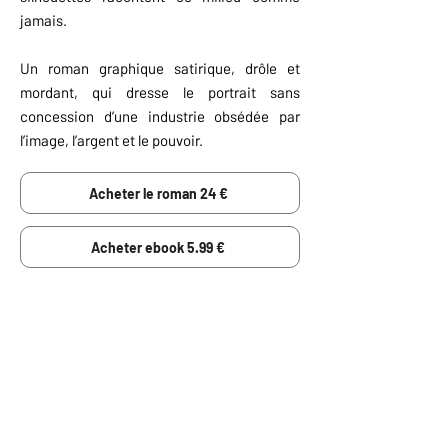
jamais.
Un roman graphique satirique, drôle et
mordant, qui dresse le portrait sans
concession d’une industrie obsédée par
l’image, l’argent et le pouvoir.
Acheter le roman 24 €
Acheter ebook 5.99 €
RÉSUMÉ NUL
Une maison de luxe part totalement en
roue libre : egos XXL, caprices ridicules
et drama en continu. Entre paillettes qui
coupent et glamour qui pique, tout le
monde joue à « qui sera le plus
insupportable aujourd’hui ».