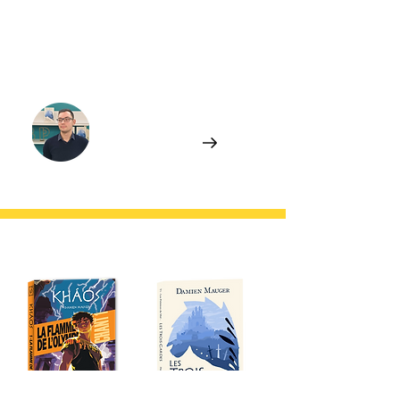
ceux qui rêvent encore d’entendre la voix
des dieux dans le tumulte du monde.
L'AUTEUR.ICE
Damien MAUGER
En savoir plus
DU MÊME AUTEUR