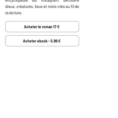
encyclopédie sur Instagram, découvre
dieux, créatures, lieux et mots-clés au fil de
ta lecture.
Acheter le roman 17 €
Acheter ebook - 5.99 €
RÉSUMÉ NUL
Daímôn vivait peinard, jusqu’à ce
qu’Athéna lui dise : « T’es pas humain.
T’es pas un dieu. En fait, t’es… euh, on
sait pas trop. » Sa sœur a disparu, il a
des pouvoirs chelous, et maintenant il
doit affronter des dieux susceptibles.
Bref, il voulait une sieste, il a eu l’Olympe.
AVIS DE LECTURE
Là où Kháos se distingue, c’est dans son