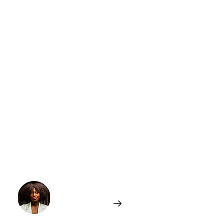
Imaginez un futur où les femmes dirigent
tout, les hommes sont sous
tranquillisants et l’amour hétéro est
interdit. Un monde avec de nouvelles
règles et surtout des révélations choc !
AVIS DE LECTURE
Ce roman d’anticipation propose une
réflexion puissante sur l’inversion des
rôles de genre dans une société futuriste
et pose des questions sur la justice et
l’équilibre des pouvoirs. A lire !
L'AUTEUR.ICE
Nelly SANOUSSI
En savoir plus