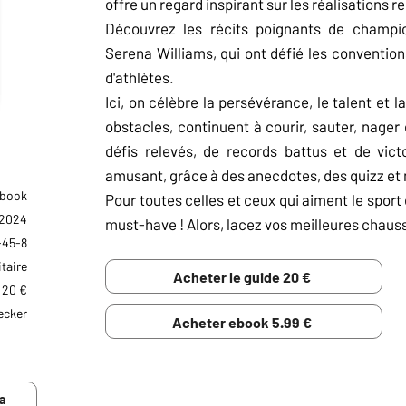
offre un regard inspirant sur les réalisations
Découvrez les récits poignants de champion
Serena Williams, qui ont défié les convention
d'athlètes.
Ici, on célèbre la persévérance, le talent et 
obstacles, continuent à courir, sauter, nager
défis relevés, de records battus et de vic
amusant, grâce à des anecdotes, des quizz et
Ebook
Pour toutes celles et ceux qui aiment le sport e
 2024
must-have ! Alors, lacez vos meilleures chaussu
-45-8
taire
Acheter le guide 20 €
20 €
ecker
Acheter ebook 5.99 €
RÉSUMÉ NUL
a