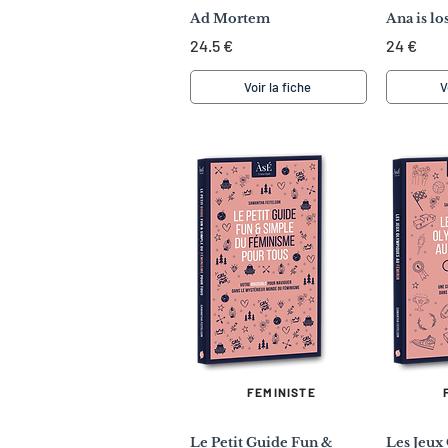
Ad Mortem
Ana is lo
24.5 €
24 €
Voir la fiche
V
FEMINISTE
Le Petit Guide Fun &
Les Jeux