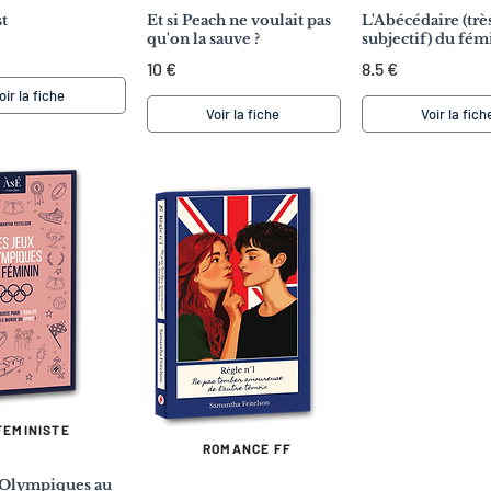
st
Et si Peach ne voulait pas
L'Abécédaire (trè
qu'on la sauve ?
subjectif) du fé
10 €
8.5 €
oir la fiche
Voir la fiche
Voir la fich
FEMINISTE
ROMANCE FF
 Olympiques au