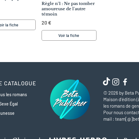
Règle n°1 : Ne pas tomber
amoureuse de l'autre
témoin
20 €
oir la fiche
Voir la fiche
E CATALOGUE
© 2026 by Beta Pu
us les romans
Maison d'édition (
Sexe Égal
les romans de gen
Pour nous contact
eunesse
mail : team[@]be