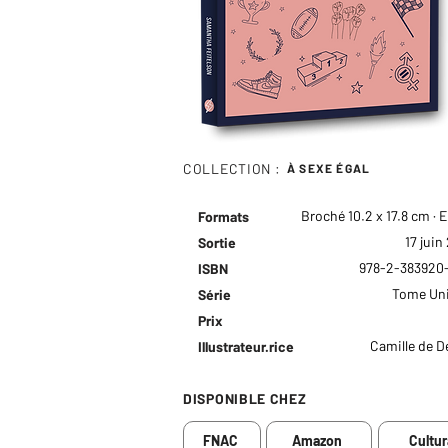
COLLECTION :
À SEXE ÉGAL
Broché 10.2 x 17.8 cm · 
Formats
17 juin
Sortie
978-2-383920
ISBN
Tome Uni
Série
Prix
Camille de D
Illustrateur.rice
DISPONIBLE CHEZ
FNAC
Amazon
Cultur