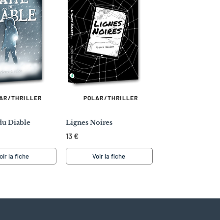
AR/THRILLER
POLAR/THRILLER
du Diable
Lignes Noires
13 €
oir la fiche
Voir la fiche