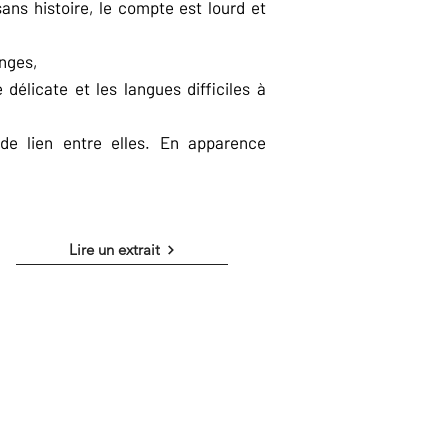
ns histoire, le compte est lourd et
anges,
 délicate et les langues difficiles à
de lien entre elles. En apparence
Lire un extrait
urs, héhéhé, des morts un peu