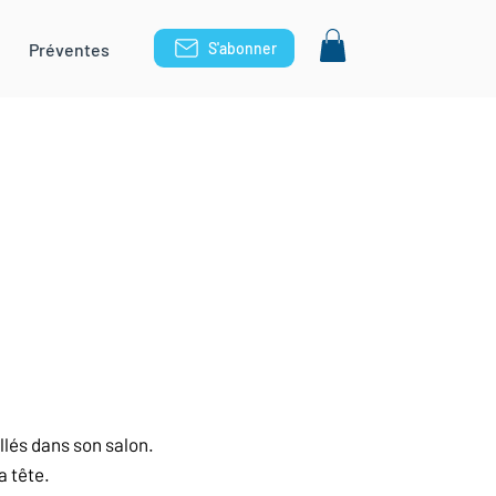
Préventes
S'abonner
llés dans son salon.
a tête.