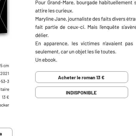
Pour Grand-Mare, bourgade habituellement sa
attire les curieux.
Maryline Jane, journaliste des faits divers étr
fait partie de ceux-ci. Mais l’enquête s’avère
délier.
En apparence, les victimes n’avaient pas 
seulement, car un objet les lie toutes.
Un ebook.
.5 cm
r 2021
Acheter le roman 13 €
-53-3
taire
INDISPONIBLE
13 €
ecker
RÉSUMÉ NUL
"Légèrement noir, un peu obscur et comme toujo
partout, c'est la vie ça"
a