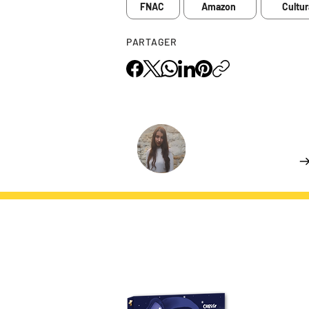
FNAC
Amazon
Cultur
PARTAGER
L'AUTEUR.ICE
Cressy
En savoir plus
DU MÊME AUTEUR