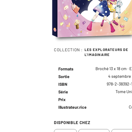
COLLECTION :
LES EXPLORATEURS DE
L'IMAGINAIRE
Broché 13 x 18 cm · 
Formats
4 septembre
Sortie
978-2-38392-
ISBN
Tome Uni
Série
Prix
C
Illustrateur.rice
DISPONIBLE CHEZ