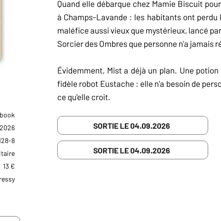
Quand elle débarque chez Mamie Biscuit pour
à Champs-Lavande : les habitants ont perdu le
maléfice aussi vieux que mystérieux, lancé par
Sorcier des Ombres que personne n'a jamais ré
Évidemment, Mist a déjà un plan. Une potion
fidèle robot Eustache : elle n'a besoin de perso
ce qu'elle croit.
Ebook
SORTIE LE 04.09.2026
 2026
128-8
SORTIE LE 04.09.2026
taire
13 €
ressy
RÉSUMÉ NUL
Mist est une petite sorcière très têtue qui pense p
n'est jamais mieux servi que par soi-même... enfin,