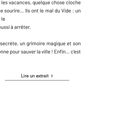
 les vacances, quelque chose cloche
 sourire… Ils ont le mal du Vide : un
 le
ussi à arrêter.
 secrète, un grimoire magique et son
nne pour sauver la ville ! Enfin… c'est
Lire un extrait
ouvoir tout faire toute seule, car on
 c'est ce qu'elle croit !