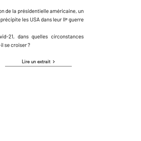
ion de la présidentielle américaine, un
 précipite les USA dans leur IIᵉ guerre
id-21, dans quelles circonstances
l se croiser ?
Lire un extrait
.. mais comme si un président
endre le pouvoir.