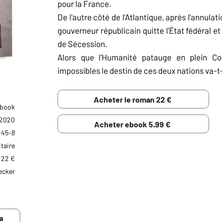
pour la France.
De l'autre côté de l'Atlantique, après l'annulat
gouverneur républicain quitte l'État fédéral et
de Sécession.
Alors que l'Humanité patauge en plein Cov
impossibles le destin de ces deux nations va-t-i
Acheter le roman 22 €
Ebook
 2020
Acheter ebook 5.99 €
-45-8
taire
22 €
RÉSUMÉ NUL
ecker
Naaan... sérieux ? Il a écrit ça l'auteur ? Naaan.
américain allait se servir d'une pandémie pour pr
a
AVIS DE LECTURE