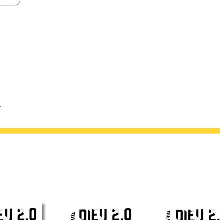
L’histoire est palpitante, bien foutue, assez copi
m’en doutais), au fil des pages, des petites touc
[...] Du suspens, de l’humour, de la politique, de 
un livre pareil. Un inclassable.