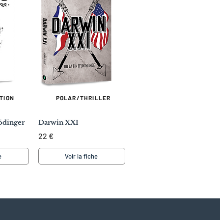
TION
POLAR/THRILLER
ödinger
Darwin XXI
22 €
e
Voir la fiche