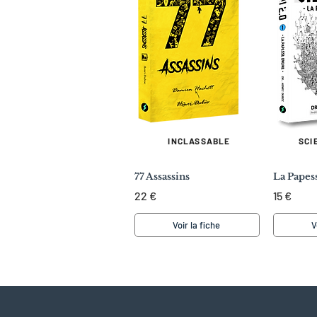
INCLASSABLE
SCI
77 Assassins
La Papes
22 €
15 €
Voir la fiche
V