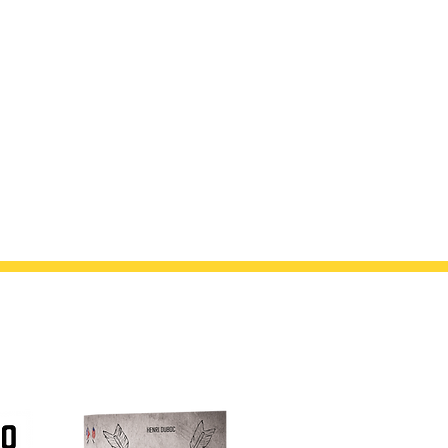
euse mais pas trop. Et forcément (je
hes d’humour que j’ai beaucoup aimé.
l’engagement. Un vrai bonheur de lire