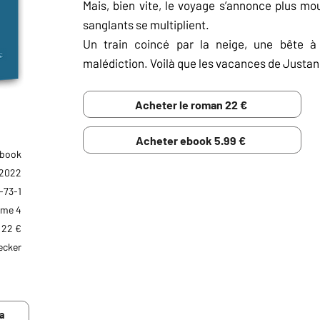
Mais, bien vite, le voyage s’annonce plus m
sanglants se multiplient.
Un train coincé par la neige, une bête à 
malédiction. Voilà que les vacances de Justa
Acheter le roman 22 €
Acheter ebook 5.99 €
Ebook
 2022
RÉSUMÉ NUL
-73-1
me 4
Un détective misogyne se retrouve dans une réun
membres se déplacent en calèche et boivent du 
22 €
ecker
AVIS DE LECTURE
Dans ce tome, l’autrice utilise les clichés de la 
a
panache et c’est juste génial ! Sa plume est de plu