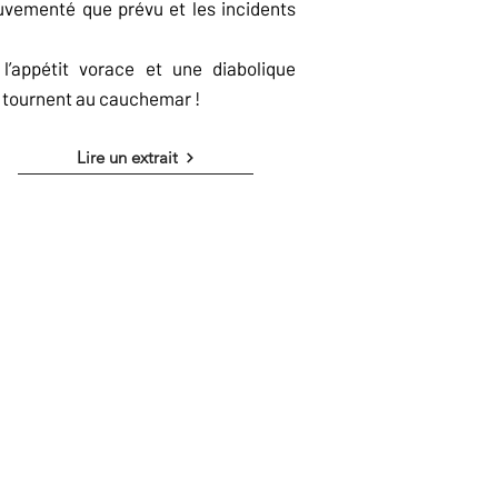
ouvementé que prévu et les incidents
l’appétit vorace et une diabolique
n tournent au cauchemar !
Lire un extrait
ion du Ku Klux Klan. Sauf que les
thé.
romance en les parodiant avec
s en plus agréable à lire, on sent