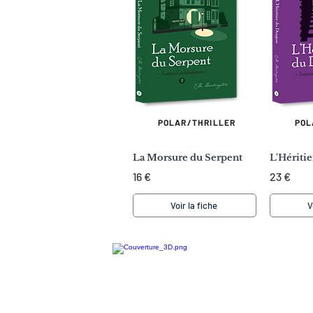
POLAR/THRILLER
POL
La Morsure du Serpent
L'Hériti
16 €
23 €
Voir la fiche
V