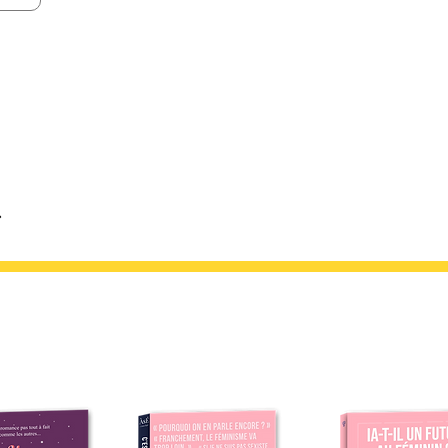
l’évolution sur le temps et j’ai plus que hâte de po
réserve pour le tome suivant ! Note : coup de ❤️
KER