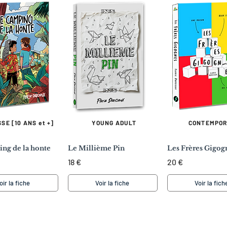
SE [10 ANS et +]
YOUNG ADULT
CONTEMPOR
ng de la honte
Le Millième Pin
Les Frères Gigog
18 €
20 €
oir la fiche
Voir la fiche
Voir la fich