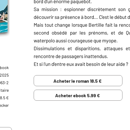
bord d'un énorme paquebot.
Sa mission : espionner discrètement son g
découvrir sa présence à bord… C'est le début 
Mais tout change lorsque Bertille fait la renco
second obsédé par les prénoms, et de Qu
waterpolo aussi courageuse que myope.
Dissimulations et disparitions, attaques et
rencontre de passagers inattendus.
Et si l'un d'entre eux avait besoin de leur aide ?
Ebook
 2025
Acheter le roman 18.5 €
063-2
taire
Acheter ebook 5.99 €
18.5 €
ecker
RÉSUMÉ NUL
Bertille, bientôt 15 ans, espionne son frère incog