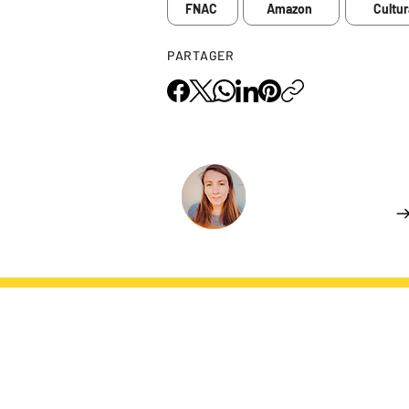
FNAC
Amazon
Cultur
PARTAGER
L'AUTEUR.ICE
Florie DARCIEUX
En savoir plus
DU MÊME AUTEUR